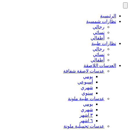
Skip
to
content
الرئيسية
نظارات شمسية
رجالي
نسائي
أطفالي
نظارات طبية
رجالي
نسائي
أطفالي
العدسات اللاصقة
عدسات لاصقة شفافة
يومي
أسبوعي
شهري
سنوي
عدسات طبية ملونة
يومي
شهري
٣ اشهر
٦ اشهر
عدسات تجميلية ملونة