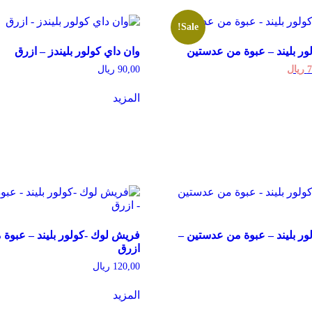
Sale!
ر بليند – عبوة من عدستين
وان داي كولور بليندز – ازرق
Current
Ori
7
ريال
90,00
ريال
price
Th
is:
المزيد
prod
يال.
75,00 ريال.
h
multi
varian
T
opti
m
chos
ر بليند – عبوة من عدستين –
فريش لوك -كولور بليند – عبوة
prod
ازرق
pa
120,00
ريال
المزيد