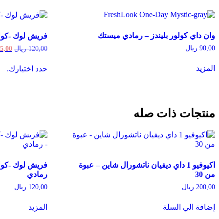
وان داي كولور بليندز – رمادي ميستك
فريش لوك -كولو
90,00
ريال
ginal
120,00
ريال
5,00
price
is
was:
المزيد
حدد اختيارك.
uct
120,00 ر
as
ple
ts.
he
منتجات ذات صله
ons
ay
be
en
on
the
اكيوفيو 1 داي ديفيان ناتشورال شاين – عبوة
فريش لوك -كولو
uct
من 30
رمادي
ge
200,00
ريال
120,00
ريال
إضافة الي السلة
المزيد