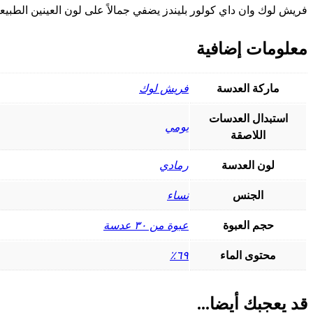
فريش لوك وان داي كولور بليندز يضفي جمالاً على لون العينين الطبيع
معلومات إضافية
ماركة العدسة
فريش لوك
استبدال العدسات
يومي
اللاصقة
لون العدسة
رمادي
الجنس
نساء
حجم العبوة
عبوة من ٣٠ عدسة
محتوى الماء
٦٩٪
قد يعجبك أيضا...