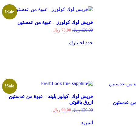
Sale!
فريش لوك كولورز – عبوة من عدستين
Current
Original
120,00
ريال
75,00
ريال
price
price
This
is:
was:
حدد اختيارك.
product
120,00 ريال.
75,00 ريال.
has
multiple
variants.
The
options
may
be
Sale!
chosen
on
فريش لوك -كولور بليند – عبوة من عدستين –
the
ازرق ياقوتي
 من عدستين –
product
page
Current
Original
120,00
ريال
90,00
ريال
price
price
is:
was:
المزيد
120,00 ريال.
90,00 ريال.