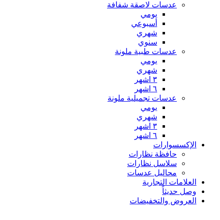
عدسات لاصقة شفافة
يومي
أسبوعي
شهري
سنوي
عدسات طبية ملونة
يومي
شهري
٣ اشهر
٦ اشهر
عدسات تجميلية ملونة
يومي
شهري
٣ اشهر
٦ اشهر
الإكسسوارات
حافظة نظارات
سلاسل نظارات
محاليل عدسات
العلامات التجارية
وصل حديثاً
العروض والتخفيضات