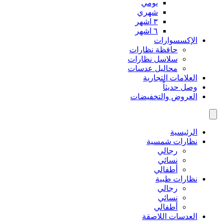
يومي
شهري
٣ اشهر
٦ اشهر
الإكسسوارات
حافظة نظارات
سلاسل نظارات
محاليل عدسات
العلامات التجارية
وصل حديثاً
العروض والتخفيضات
الرئيسية
نظارات شمسية
رجالي
نسائي
أطفالي
نظارات طبية
رجالي
نسائي
أطفالي
العدسات اللاصقة