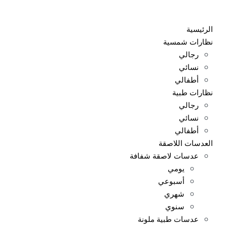
Ski
t
الرئيسية
conten
نظارات شمسية
رجالي
نسائي
أطفالي
نظارات طبية
رجالي
نسائي
أطفالي
العدسات اللاصقة
عدسات لاصقة شفافة
يومي
أسبوعي
شهري
سنوي
عدسات طبية ملونة