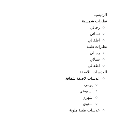
Ski
t
الرئيسية
conten
نظارات شمسية
رجالي
نسائي
أطفالي
نظارات طبية
رجالي
نسائي
أطفالي
العدسات اللاصقة
عدسات لاصقة شفافة
يومي
أسبوعي
شهري
سنوي
عدسات طبية ملونة