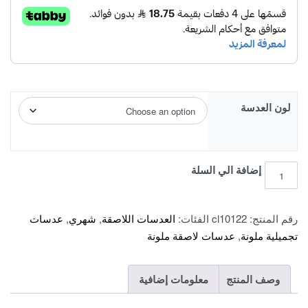
لون العدسة
فريش
إضافة الي السلة
لوك
كولورز
رقم المنتج:
cl10122
الفئات:
العدسات اللاصقة
,
شهري
,
عدسات
-
تجميلية ملونة
,
عدسات لاصقة ملونة
عبوة
من
عدستين
وصف المنتج
معلومات إضافية
quantity