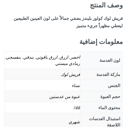
وصف المنتج
فريش لوك كولور بليندز يضفي جمالاً على لون العينين الطبيعين
ليعطي مظهراً جريء متميز
معلومات إضافية
اخضر
,
ازرق
,
ازرق ياقوتي
,
بندقي
,
بنفسجي
,
لون العدسة
رمادي ميستي
ماركة العدسة
فريش لوك
الجنس
نساء
حجم العبوة
عبوة من عدستين
محتوى الماء
٥٥٪
استبدال العدسات
شهري
اللاصقة