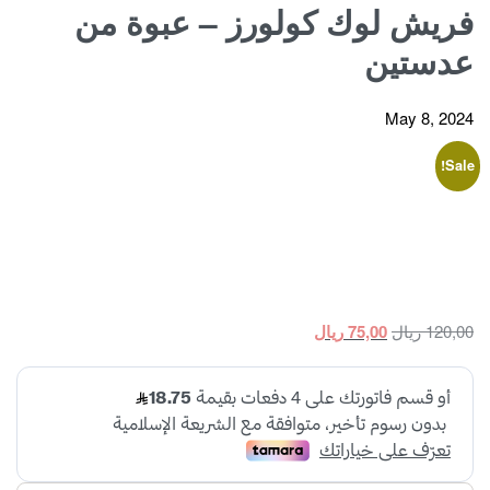
فريش لوك كولورز – عبوة من
عدستين
May 8, 2024
Sale!
Current
Original
120,00
ريال
75,00
ريال
price
price
is:
was:
120,00 ريال.
75,00 ريال.