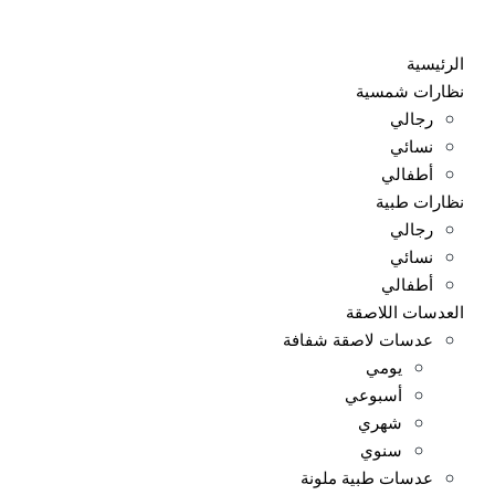
Ski
t
الرئيسية
conten
نظارات شمسية
رجالي
نسائي
أطفالي
نظارات طبية
رجالي
نسائي
أطفالي
العدسات اللاصقة
عدسات لاصقة شفافة
يومي
أسبوعي
شهري
سنوي
عدسات طبية ملونة