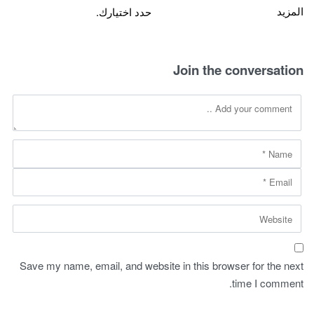
This
is:
was:
المزيد
حدد اختيارك.
product
120,00 ريال.
75,00 ريال.
has
multiple
Join the conversation
variants.
The
options
may
be
chosen
on
the
product
page
Save my name, email, and website in this browser for the next
time I comment.