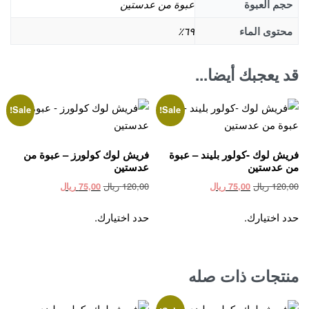
حجم العبوة
عبوة من عدستين
محتوى الماء
٦٩٪
قد يعجبك أيضا...
Sale!
Sale!
فريش لوك -كولور بليند – عبوة
فريش لوك كولورز – عبوة من
من عدستين
عدستين
Current
Original
Current
Original
120,00
ريال
120,00
ريال
75,00
ريال
75,00
ريال
price
price
price
price
This
This
is:
was:
is:
was:
حدد اختيارك.
حدد اختيارك.
product
product
120,00 ريال.
75,00 ريال.
120,00 ريال.
75,00 ريال.
has
has
multiple
multiple
منتجات ذات صله
variants.
variants.
The
The