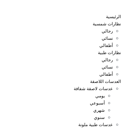
Ski
t
الرئيسية
conten
نظارات شمسية
رجالي
نسائي
أطفالي
نظارات طبية
رجالي
نسائي
أطفالي
العدسات اللاصقة
عدسات لاصقة شفافة
يومي
أسبوعي
شهري
سنوي
عدسات طبية ملونة