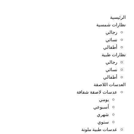
Ski
t
الرئيسية
conten
نظارات شمسية
رجالي
نسائي
أطفالي
نظارات طبية
رجالي
نسائي
أطفالي
العدسات اللاصقة
عدسات لاصقة شفافة
يومي
أسبوعي
شهري
سنوي
عدسات طبية ملونة