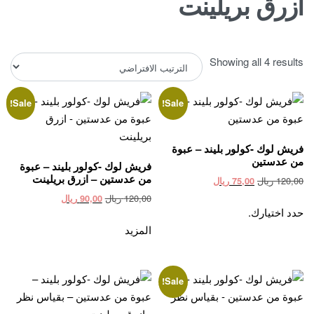
ازرق بريلينت
Showing all 4 results
Sale!
Sale!
فريش لوك -كولور بليند – عبوة
من عدستين
فريش لوك -كولور بليند – عبوة
من عدستين – ازرق بريلينت
Current
Original
120,00
ريال
75,00
ريال
price
price
Current
Original
120,00
ريال
90,00
ريال
This
is:
was:
حدد اختيارك.
price
price
product
120,00 ريال.
75,00 ريال.
is:
was:
المزيد
has
120,00 ريال.
90,00 ريال.
multiple
variants.
Sale!
The
options