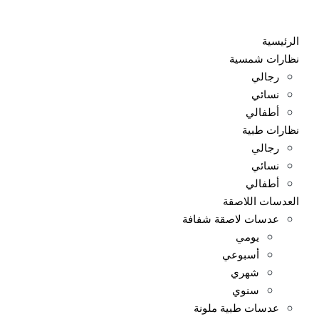
Ski
t
الرئيسية
conten
نظارات شمسية
رجالي
نسائي
أطفالي
نظارات طبية
رجالي
نسائي
أطفالي
العدسات اللاصقة
عدسات لاصقة شفافة
يومي
أسبوعي
شهري
سنوي
عدسات طبية ملونة