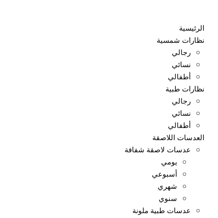
Ski
t
الرئيسية
conten
نظارات شمسية
رجالي
نسائي
أطفالي
نظارات طبية
رجالي
نسائي
أطفالي
العدسات اللاصقة
عدسات لاصقة شفافة
يومي
أسبوعي
شهري
سنوي
عدسات طبية ملونة